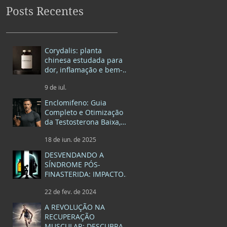
Posts Recentes
Corydalis: planta
chinesa estudada para
dor, inflamação e bem-
estar
9 de jul.
Enclomifeno: Guia
Completo e Otimização
da Testosterona Baixa,
Dosagem e Resultados
18 de jun. de 2025
DESVENDANDO A
SÍNDROME PÓS-
FINASTERIDA: IMPACTOS
ALÉM DO TRATAMENTO
22 de fev. de 2024
DA CALVÍCIE
A REVOLUÇÃO NA
RECUPERAÇÃO
MUSCULAR: DESCUBRA