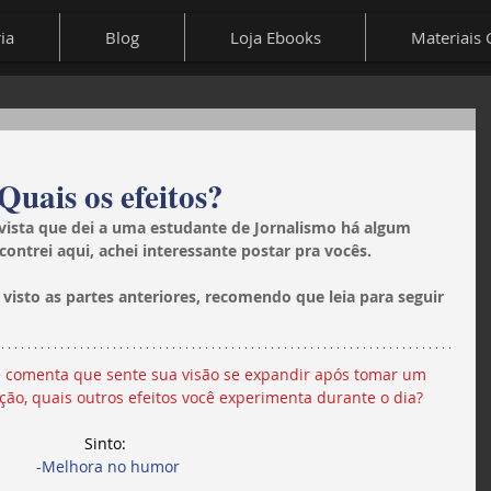
ia
Blog
Loja Ebooks
Materiais 
is os efeitos?
ista que dei a uma estudante de Jornalismo há algum 
ntrei aqui, achei interessante postar pra vocês.
 visto as partes anteriores, recomendo que leia para seguir 
cê comenta que sente sua visão se expandir após tomar um 
ão, quais outros efeitos você experimenta durante o dia?
Sinto: 
-Melhora no humor