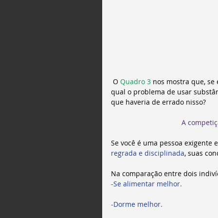
 O 
Quadro 3
 nos mostra que, se
qual o problema de usar subst
que haveria de errado nisso?
A competiç
Se você é uma pessoa exigente e
regrada e disciplinada
, suas con
Na comparação entre dois indiv
-Se alimentar melhor.
-Dorme melhor.