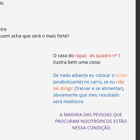
do 
tre 
 quem acha que será o mais forte?
O caso do 
rapaz  do quadro nº 1
ilustra bem uma coisa:
De nada adianta eu colocar o 
turbo
(anabolizante) no carro, se eu 
não 
sei dirigir
 (Treinar e se alimentar), 
obviamente que meu resultado 
será medíocre.
A MAIORIA DAS PESSOAS QUE 
PROCURAM NOOTRÓPICOS ESTÃO 
NESSA CONDIÇÃO.