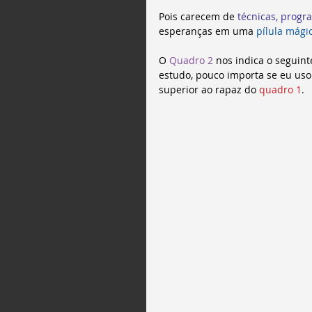
Pois carecem de 
técnicas, prog
esperanças em uma 
pílula mági
O 
Quadro 2
 nos indica o seguin
estudo, pouco importa se eu us
superior ao rapaz do
 quadro 1
. 