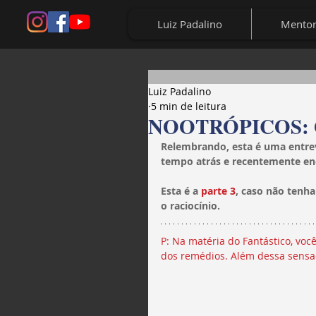
Luiz Padalino
Mentor
Luiz Padalino
5 min de leitura
NOOTRÓPICOS: Qua
Relembrando, esta é uma entrev
tempo atrás e recentemente enco
Esta é a 
parte 3
, caso não tenha
o raciocínio.
P: Na matéria do Fantástico, vo
dos remédios. Além dessa sensaç