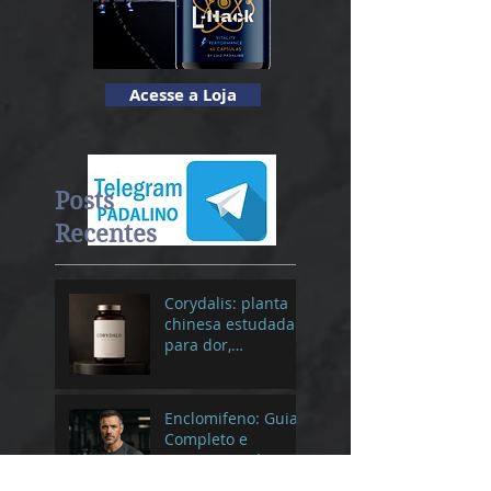
Acesse a Loja
Posts
Recentes
Corydalis: planta
chinesa estudada
para dor,
inflamação e bem-
estar
Enclomifeno: Guia
Completo e