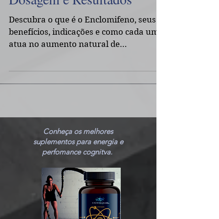
Dosagem e Resultados
Descubra o que é o Enclomifeno, seus
benefícios, indicações e como cada um
atua no aumento natural de
testosterona e preservação da
fertilidade. O Enclomifeno surge como
uma alternativa mais direcionada e
com menos efeitos adversos em
comparação ao clomifeno tradicional
no tratamento de condições associadas
à testosterona baixa, como o
Conheça os melhores
hipogonadismo secundário.
suplementos para energia e
perfomance cognitva.