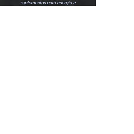
Conheça os melhores
suplementos para energia e
perfomance cognitva.
Acesse a Loja
Posts
Recentes