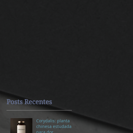
Posts Recentes
Corydalis: planta
chinesa estudada
para dor,