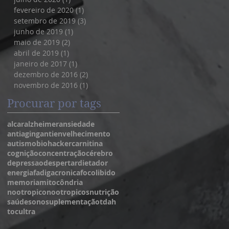
fevereiro de 2020
(1)
1 post
setembro de 2019
(3)
3 posts
junho de 2019
(1)
1 post
maio de 2019
(2)
2 posts
abril de 2019
(1)
1 post
janeiro de 2017
(1)
1 post
dezembro de 2016
(2)
2 posts
novembro de 2016
(1)
1 post
Procurar por tags
alcar
alzheimer
ansiedade
antiaging
antienvelhecimento
autismo
biohacker
carnitina
cognição
concentração
cérebro
depressao
despertar
dieta
dor
energia
fadigacronica
foco
libido
memoria
mitocôndria
nootropico
nootropicos
nutrição
saúde
sono
suplementação
tdah
toc
ultra