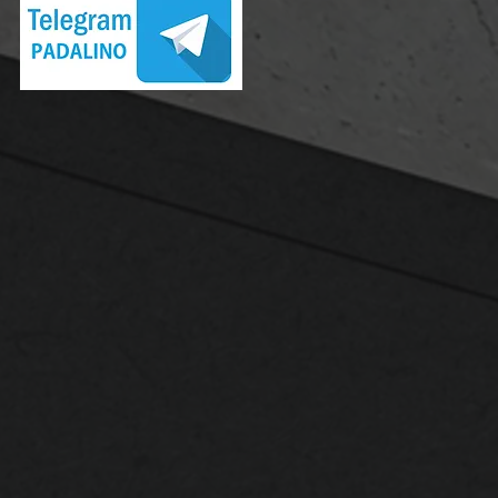
ei
,
i
,