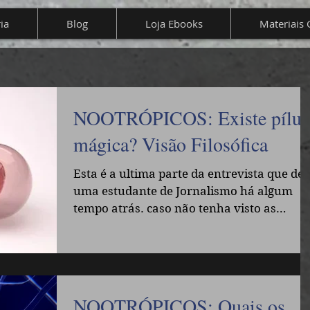
ia
Blog
Loja Ebooks
Materiais 
NOOTRÓPICOS: Existe pílul
mágica? Visão Filosófica
Esta é a ultima parte da entrevista que dei
uma estudante de Jornalismo há algum
tempo atrás. caso não tenha visto as
partes...
NOOTRÓPICOS: Quais os