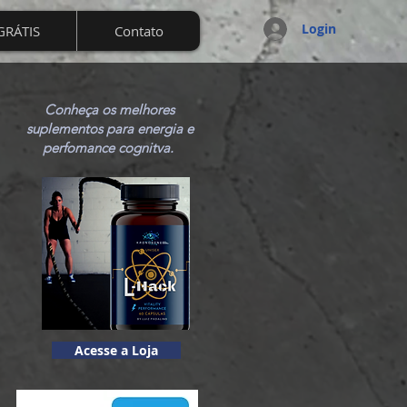
Login
GRÁTIS
Contato
Conheça os melhores
suplementos para energia e
a
perfomance cognitva.
 a
Acesse a Loja