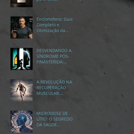
inflamação e bem-
estar
Enclomifeno: Guia
Completo e
Otimização da
Testosterona Baixa,
Dosagem e
Resultados
DESVENDANDO A
SÍNDROME PÓS-
FINASTERIDA:
IMPACTOS ALÉM
DO TRATAMENTO
DA CALVÍCIE
A REVOLUÇÃO NA
RECUPERAÇÃO
MUSCULAR:
DESCUBRA A EPE
MICRODOSE DE
LÍTIO: O SEGREDO
DA SAÚDE
CEREBRAL