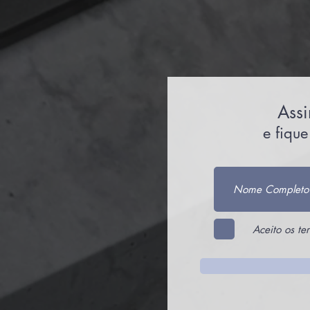
Assi
e fiqu
Aceito os te